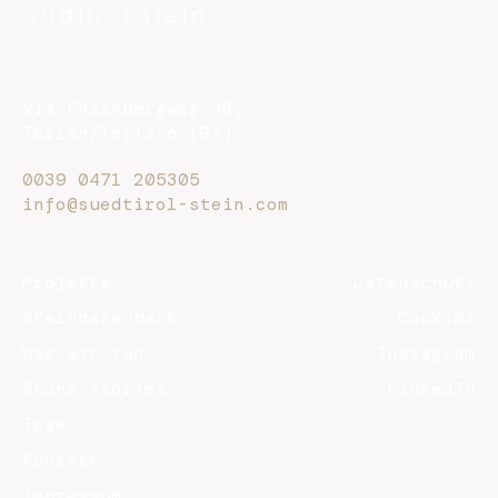
Via Enzenbergweg 38,
Terlan/Terlano (BZ)
0039 0471 205305
info@suedtirol-stein.com
Projekte
Datenschutz
Steindatenbank
Cookies
Was wir tun
Instagram
Stone.stories
LinkedIn
Team
Kontakt
Impressum