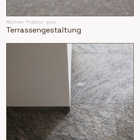
Möltner Porphyr grau
Terrassengestaltung