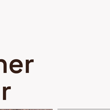
ner
r